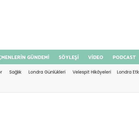
MENLERİN GÜNDEMİ
SÖYLEŞİ
VİDEO
PODCAST
r
Sağlık
Londra Günlükleri
Velespit Hikâyeleri
Londra Etki