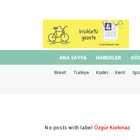
ANA SAYFA
HABERLER
GÖÇ
Brexit
Türkiye
Kadın
Kent
Spo
No posts with label
Özgür Korkmaz
.