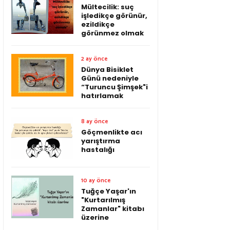
Mültecilik: suç
işledikçe görünür,
ezildikçe
görünmez olmak
2 ay önce
Dünya Bisiklet
Günü nedeniyle
“Turuncu Şimşek"i
hatırlamak
8 ay önce
Göçmenlikte acı
yarıştırma
hastalığı
10 ay önce
Tuğçe Yaşar'ın
"Kurtarılmış
Zamanlar" kitabı
üzerine