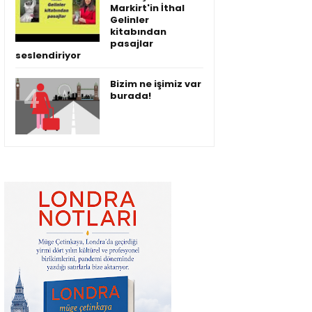
Markirt'in İthal
Gelinler
kitabından
pasajlar
seslendiriyor
Bizim ne işimiz var
burada!