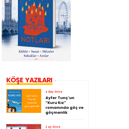
KÖŞE YAZILARI
a day önce
Ayfer Tunç’un
“Kuru Kız”
romanında göç ve
göçmenlik
2 ay önce