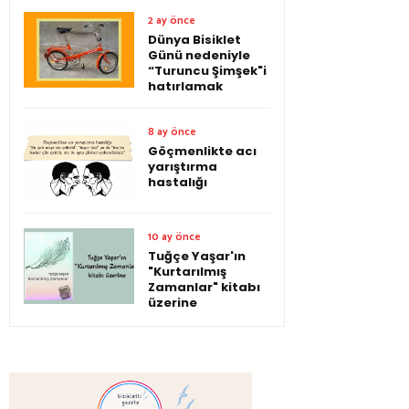
2 ay önce
Dünya Bisiklet
Günü nedeniyle
“Turuncu Şimşek"i
hatırlamak
8 ay önce
Göçmenlikte acı
yarıştırma
hastalığı
10 ay önce
Tuğçe Yaşar'ın
"Kurtarılmış
Zamanlar" kitabı
üzerine