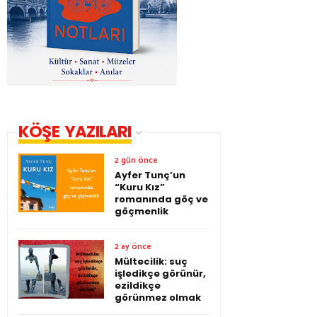
KÖŞE YAZILARI
2 gün önce
Ayfer Tunç’un
“Kuru Kız”
romanında göç ve
göçmenlik
2 ay önce
Mültecilik: suç
işledikçe görünür,
ezildikçe
görünmez olmak