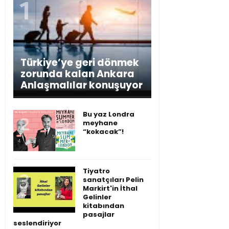
Türkiye’ye geri dönmek
zorunda kalan Ankara
Anlaşmalılar konuşuyor
Bu yaz Londra
meyhane
“kokacak”!
Tiyatro
sanatçıları Pelin
Markirt'in İthal
Gelinler
kitabından
pasajlar
seslendiriyor