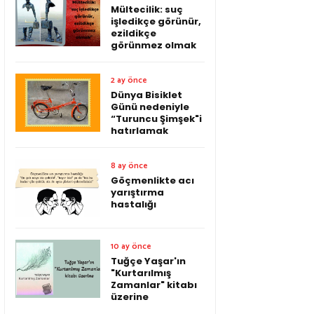
Mültecilik: suç
işledikçe görünür,
ezildikçe
görünmez olmak
2 ay önce
Dünya Bisiklet
Günü nedeniyle
“Turuncu Şimşek"i
hatırlamak
8 ay önce
Göçmenlikte acı
yarıştırma
hastalığı
10 ay önce
Tuğçe Yaşar'ın
"Kurtarılmış
Zamanlar" kitabı
üzerine