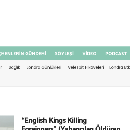
MENLERİN GÜNDEMİ
SÖYLEŞİ
VİDEO
PODCAST
r
Sağlık
Londra Günlükleri
Velespit Hikâyeleri
Londra Etki
“English Kings Killing
Foreigners” (Yabancıları Öldüren