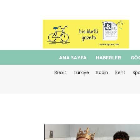
ANA SAYFA
HABERLER
GÖÇ
Brexit
Türkiye
Kadın
Kent
Spo