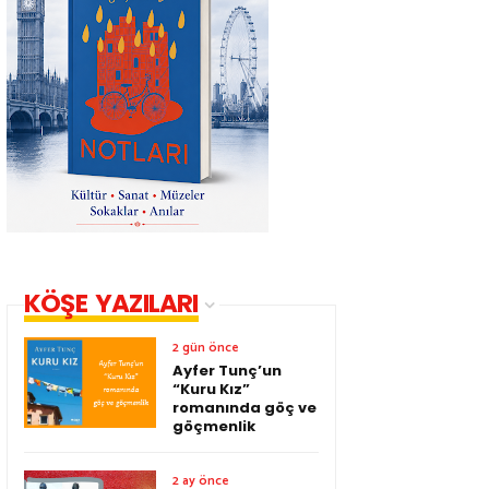
KÖŞE YAZILARI
2 gün önce
Ayfer Tunç’un
“Kuru Kız”
romanında göç ve
göçmenlik
2 ay önce