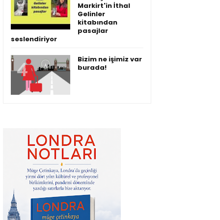
Markirt'in İthal
Gelinler
kitabından
pasajlar
seslendiriyor
Bizim ne işimiz var
burada!