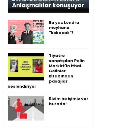
Anlaşmalılar konuşuyor
Bu yaz Londra
meyhane
“kokacak”!
Tiyatro
sanatçıları Pelin
Markirt'in İthal
Gelinler
kitabından
pasajlar
seslendiriyor
Bizim ne işimiz var
burada!