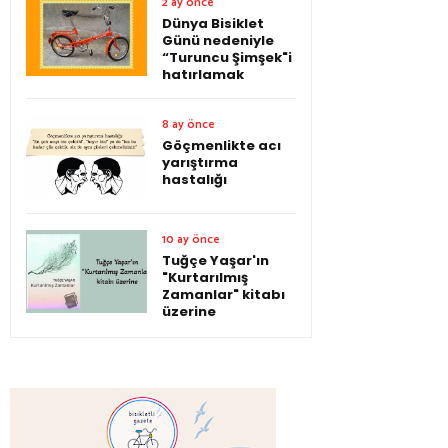
2 ay önce
Dünya Bisiklet
Günü nedeniyle
“Turuncu Şimşek"i
hatırlamak
8 ay önce
Göçmenlikte acı
yarıştırma
hastalığı
10 ay önce
Tuğçe Yaşar'ın
"Kurtarılmış
Zamanlar" kitabı
üzerine