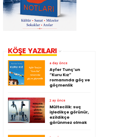
KÖŞE YAZILARI
a day önce
Ayfer Tunç’un
“Kuru Kız”
romanında göç ve
göçmenlik
2 ay önce
Mültecilik: suç
işledikçe görünür,
ezildikçe
görünmez olmak