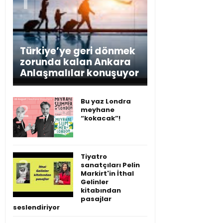
Türkiye’ye geri dönmek
zorunda kalan Ankara
Anlaşmalılar konuşuyor
Bu yaz Londra
meyhane
“kokacak”!
Tiyatro
sanatçıları Pelin
Markirt'in İthal
Gelinler
kitabından
pasajlar
seslendiriyor