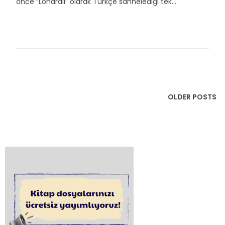
önce “Londralı” olarak Türkçe sahnelediği tek...
OLDER POSTS