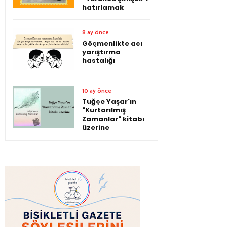
hatırlamak
8 ay önce
Göçmenlikte acı
yarıştırma
hastalığı
10 ay önce
Tuğçe Yaşar'ın
"Kurtarılmış
Zamanlar" kitabı
üzerine