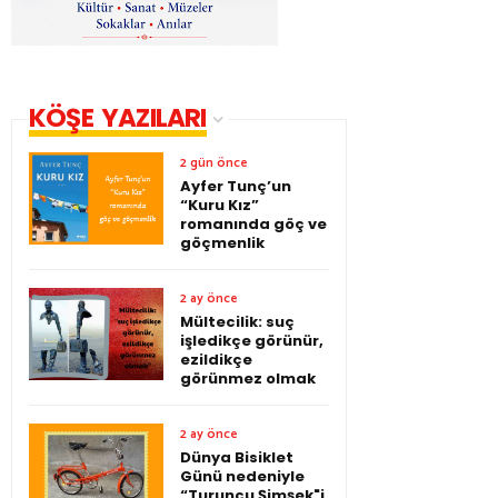
KÖŞE YAZILARI
2 gün önce
Ayfer Tunç’un
“Kuru Kız”
romanında göç ve
göçmenlik
2 ay önce
Mültecilik: suç
işledikçe görünür,
ezildikçe
görünmez olmak
2 ay önce
Dünya Bisiklet
Günü nedeniyle
“Turuncu Şimşek"i