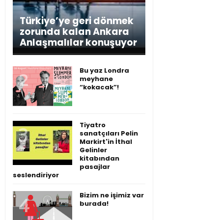
Türkiye’ye geri dönmek
zorunda kalan Ankara
Anlaşmalılar konuşuyor
Bu yaz Londra
meyhane
“kokacak”!
Tiyatro
sanatçıları Pelin
Markirt'in İthal
Gelinler
kitabından
pasajlar
seslendiriyor
Bizim ne işimiz var
burada!