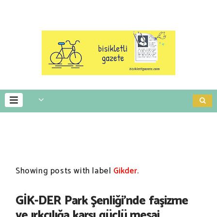
Showing posts with label
Gikder
.
GİK-DER Park Şenliği'nde faşizme
ve ırkçılığa karşı güçlü mesaj