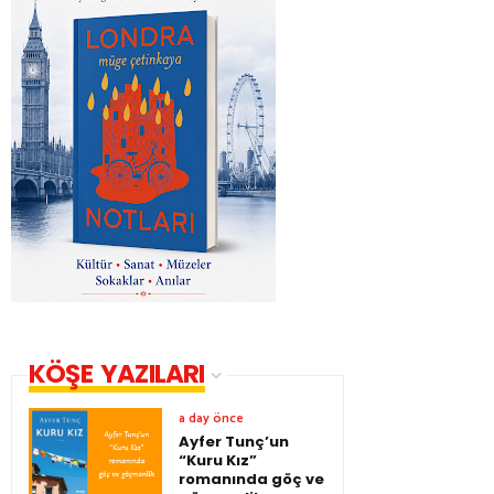
KÖŞE YAZILARI
a day önce
Ayfer Tunç’un
“Kuru Kız”
romanında göç ve