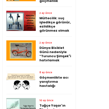
göçmenlik
2 ay önce
Mültecilik: suç
işledikçe görünür,
ezildikçe
görünmez olmak
2 ay önce
Dünya Bisiklet
Günü nedeniyle
“Turuncu Şimşek"i
hatırlamak
8 ay önce
Göçmenlikte acı
yarıştırma
hastalığı
10 ay önce
Tuğçe Yaşar'ın