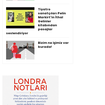
Tiyatro
sanatçıları Pelin
Markirt'in İthal
Gelinler
kitabından
pasajlar
seslendiriyor
Bizim ne işimiz var
burada!