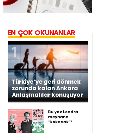
EN ÇOK OKUNANLAR
Türkiye’ye geri dönmek
zorunda kalan Ankara
Anlaşmalılar konuşuyor
Bu yaz Londra
meyhane
“kokacak”!