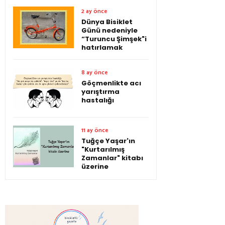
2 ay önce
Dünya Bisiklet
Günü nedeniyle
“Turuncu Şimşek"i
hatırlamak
8 ay önce
Göçmenlikte acı
yarıştırma
hastalığı
11 ay önce
Tuğçe Yaşar'ın
"Kurtarılmış
Zamanlar" kitabı
üzerine