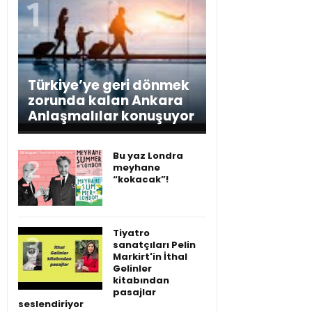
Türkiye’ye geri dönmek
zorunda kalan Ankara
Anlaşmalılar konuşuyor
Bu yaz Londra
meyhane
“kokacak”!
Tiyatro
sanatçıları Pelin
Markirt'in İthal
Gelinler
kitabından
pasajlar
seslendiriyor