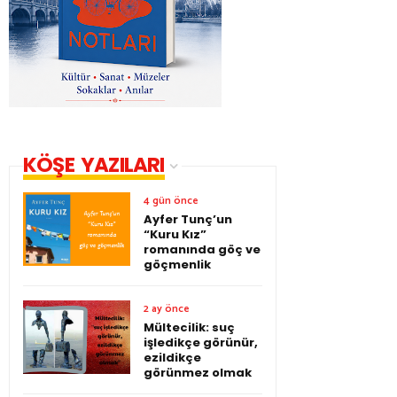
KÖŞE YAZILARI
4 gün önce
Ayfer Tunç’un
“Kuru Kız”
romanında göç ve
göçmenlik
2 ay önce
Mültecilik: suç
işledikçe görünür,
ezildikçe
görünmez olmak