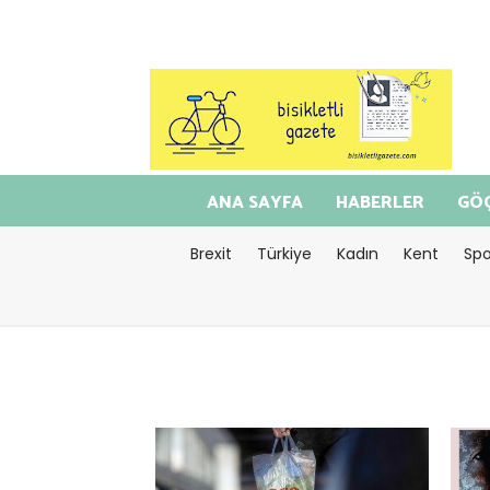
ANA SAYFA
HABERLER
GÖÇ
Brexit
Türkiye
Kadın
Kent
Spo
<="timeago" datetime=2026-08-
<="t
04T19:16:56>Ağustos 04, 2026
04T1