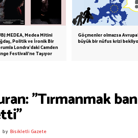
BJ:MEDEA, Medea Mitini
Göçmenler olmazsa Avrupa’
ğdaş, Politik ve İronik Bir
büyük bir nüfus krizi bekliy
rumla Londra’daki Camden
inge Festivali’ne Taşıyor
uran: "Tırmanmak bana
tti"
by
Bisikletli Gazete