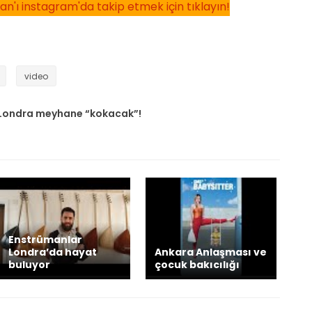
n'ı instagram'da takip etmek için tıklayın!
video
 Londra meyhane “kokacak”!
Enstrümanlar
Londra’da hayat
Ankara Anlaşması ve
buluyor
çocuk bakıcılığı