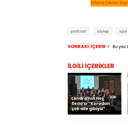
Dilara Ceren Dura
podcast
söyleşi
spor
SONRAKİ İÇERİK
Bu yaz
İLGİLİ İÇERİKLER
Londra’nın Hoş
Seda’sı “Korodan
çok aile gibiyiz”