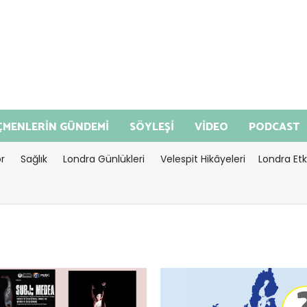
MENLERİN GÜNDEMİ
SÖYLEŞİ
VİDEO
PODCAST
r
Sağlık
Londra Günlükleri
Velespit Hikâyeleri
Londra Etki
imeago" datetime=2026-08-
<="timeago" datetime=2026-08
0:44:38>Ağustos 04, 2026
03T17:51:41>Ağustos 03, 2026