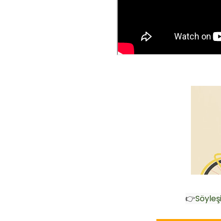
👉
Söyleşi