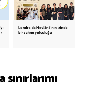
yı
Londra'da Mevlânâ'nın izinde
or
bir sahne yolculuğu
 sınırlarımı