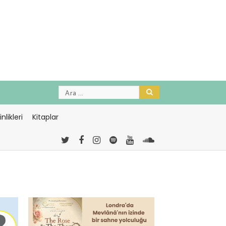
nlikleri
Kitaplar
-
<="timeago" datetime=2026-07-
30T21:24:36>Temmuz 30, 2026