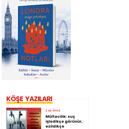
KÖŞE YAZILARI
2 ay önce
Mültecilik: suç
işledikçe görünür,
ezildikçe