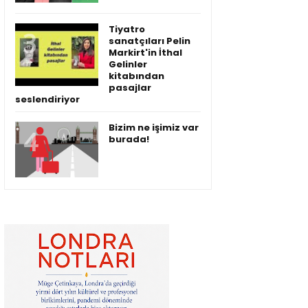
Tiyatro
sanatçıları Pelin
Markirt'in İthal
Gelinler
kitabından
pasajlar
seslendiriyor
Bizim ne işimiz var
burada!