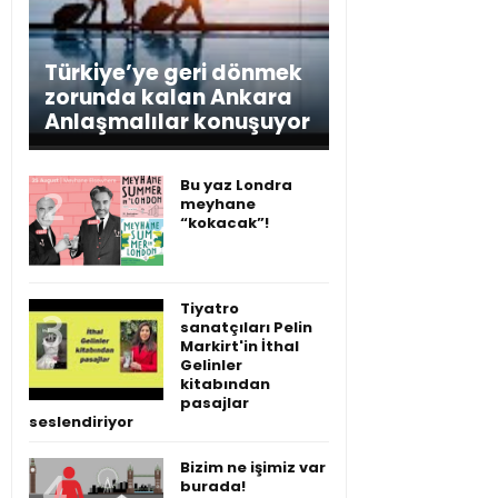
Türkiye’ye geri dönmek
zorunda kalan Ankara
Anlaşmalılar konuşuyor
Bu yaz Londra
meyhane
“kokacak”!
Tiyatro
sanatçıları Pelin
Markirt'in İthal
Gelinler
kitabından
pasajlar
seslendiriyor
Bizim ne işimiz var
burada!