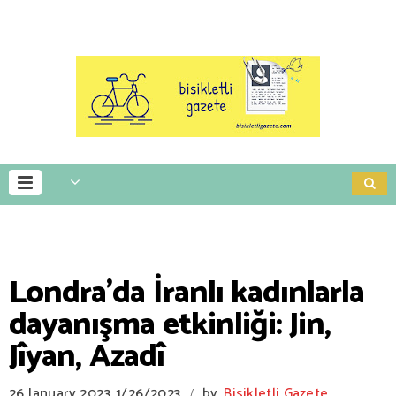
Londra’da İranlı kadınlarla
dayanışma etkinliği: Jin,
Jîyan, Azadî
26 January 2023
1/26/2023
by
Bisikletli Gazete
/