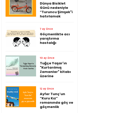
Dünya Bisiklet
Günü nedeniyle
“Turuncu Şimşek"i
hatırlamak
7 ay önce
Göçmenlikte acı
yarıştırma
hastalığı
10 ay önce
Tuğçe Yaşar'ın
"Kurtarılmış
Zamanlar" kitabı
üzerine
12 ay önce
Ayfer Tunç’un
“Kuru Kız”
romanında göç ve
göçmenlik