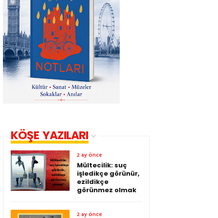
KÖŞE YAZILARI
2 ay önce
Mültecilik: suç
işledikçe görünür,
ezildikçe
görünmez olmak
2 ay önce