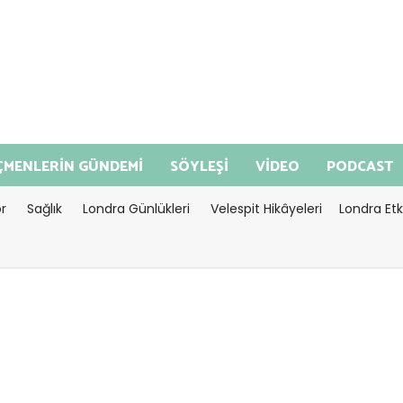
MENLERİN GÜNDEMİ
SÖYLEŞİ
VİDEO
PODCAST
r
Sağlık
Londra Günlükleri
Velespit Hikâyeleri
Londra Etki