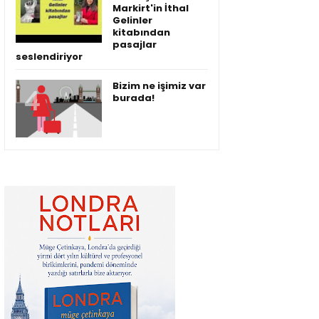
Markirt'in İthal
Gelinler
kitabından
pasajlar
seslendiriyor
Bizim ne işimiz var
burada!