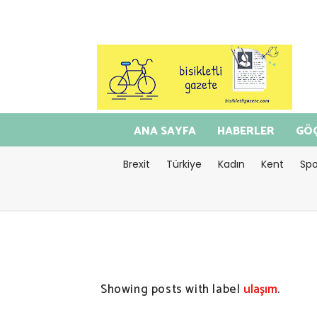
ANA SAYFA
HABERLER
GÖÇ
Brexit
Türkiye
Kadın
Kent
Spo
Showing posts with label
ulaşım
.