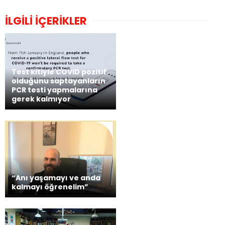
İLGİLİ İÇERİKLER
Test kitiyle COVID pozitif
olduğunu saptayanların
PCR testi yapmalarına
gerek kalmıyor
“Anı yaşamayı ve anda
kalmayı öğrenelim”