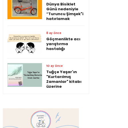
Dünya Bisiklet
Günü nedeniyle
“Turuncu Şimşek"i
hatırlamak
8 ay önce
Göçmenlikte acı
yarıştırma
hastalığı
10 ay önce
Tuğçe Yaşar'ın
"Kurtarılmış
Zamanlar" kitabı
üzerine