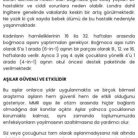
hastalıktır ve ciddi sorunlara neden olabilir. Londra dahil
İngiltere genelinde vakalarda keskin bir artış görülmektedir.
Ne yazık ki çok sayıda bebek ölümü de bu hastalık nedeniyle
yaşanmaktadır.
Kadınların hamileliklerinin 16 ila 32. haftaları arasında
boğmaca aşısını yaptırmaları gerekiyor. Boğmaca aşısı rutin
olarak 6'sı 1 arada (6-in-1) aşının bir parçası olarak 8., 12. ve 16.
haftalarda verilir. Ayrıca 3 yaş 4 aylık çocuklara yönelik 4'ü 1
arada (4-in-1) aşının okul öncesi destek paketinde de
verilmektedir.
AŞILAR GÜVENLI VE ETKILIDIR
Bu aşılar onlarca yıldır uygulanmakta ve birçok bılımsel
araştırma aşıların hem güvenli hem de etkili olduğunu
gösteriyor. MMR aşısı ile otizm arasında hiçbir bağlantı
olmadığına dair kanıtlar açıktır. Aşılar yalnızca çocuklarınızı
korumakla kalmaz, aynı zamanda toplumumuzda
enfeksiyonların yayılmasının azaltılmasına da yardımcı olur.
Siz veya çocuğunuz tam olarak aşılanmadıysanız risk altında