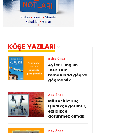
KÖŞE YAZILARI
a day önce
Ayfer Tunç’un
“Kuru Kız”
romanında göç ve
göçmenlik
2 ay önce
Mültecilik: suç
işledikçe görünür,
ezildikçe
görünmez olmak
2 ay önce