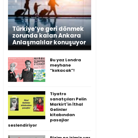
Türkiye’ye geri dönmek
zorunda kalan Ankara
Anlaşmalılar konuşuyor
Bu yaz Londra
meyhane
“kokacak”!
Tiyatro
sanatçıları Pelin
Markirt'in İthal
Gelinler
kitabından
pasajlar
seslendiriyor
Bizim ne işimiz var