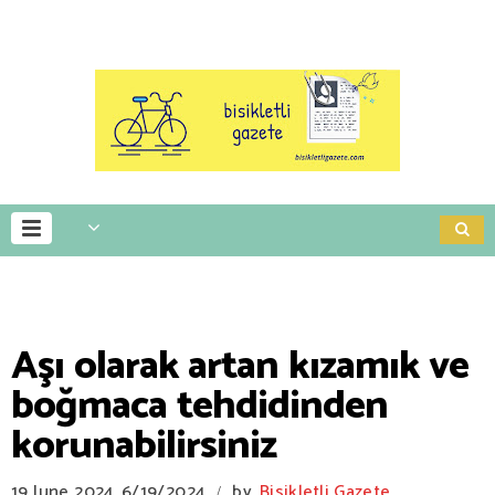
Aşı olarak artan kızamık ve
boğmaca tehdidinden
korunabilirsiniz
19 June 2024
6/19/2024
by
Bisikletli Gazete
/