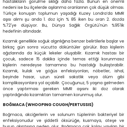
hastalıkların görülme sıklığı daha fazla. Bunun en önemli
nedeni ise bu ilçelerde aşılanma oranlarının çok düşük olması.
Türkçe konuşan toplumun yaşadığı Kuzey Londra’da MMR
aşısı alımı şu anda 1. doz için % 85 iken bu oran 2. dozda
%72'ye düşüyor. Bu, Dünya Sağlık Örgütü'nün %95'lik
hedefinin altındadır.
Kızamık genellikle soğuk algınlığına benzer belirtilerle başlar ve
birkaç gün sonra vücutta döküntüler görülür. Bazı kişilerin
ağızlarında da küçük lekeler oluşabilir. Kızamık hastası bir
çocuk, sadece 15 dakika içinde temas ettiği korunmasız
kişilerin neredeyse tamamına bu hastalığı bulaştırabilir.
Kızamık, kulak ve göğüs enfeksiyonları, nöbetler, ishal,
beyinde hasar, uzun süreli sakatlık veya ölüm gibi
komplikasyonlara yol açabilir. Çocuğunuz, 5 yaşına gelmeden
önce yaptırması gereken MMR aşısını iki doz olarak
yaptırdığında kızamıktan tamamen korunmuş olur.
BOĞMACA (WHOOPING COUGH/PERTUSSIS)
Boğmaca, akciğerlerin ve solunum tüplerinin bakteriyel bir
enfeksiyonudur ve şiddetli öksürüğe, kusmaya, ateşe ve
burun akıntısına neden olur. Boğmaca çok kolay yayılan bir