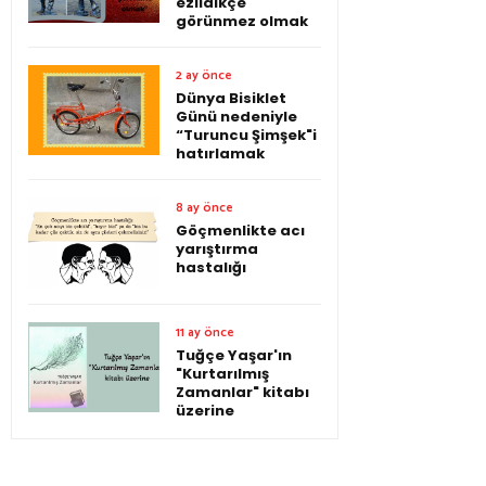
ezildikçe
görünmez olmak
2 ay önce
Dünya Bisiklet
Günü nedeniyle
“Turuncu Şimşek"i
hatırlamak
8 ay önce
Göçmenlikte acı
yarıştırma
hastalığı
11 ay önce
Tuğçe Yaşar'ın
"Kurtarılmış
Zamanlar" kitabı
üzerine