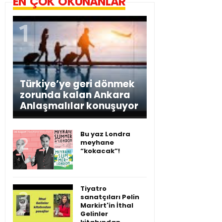
EN ÇOK OKUNANLAR
Türkiye’ye geri dönmek
zorunda kalan Ankara
Anlaşmalılar konuşuyor
Bu yaz Londra
meyhane
“kokacak”!
Tiyatro
sanatçıları Pelin
Markirt'in İthal
Gelinler