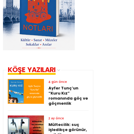
KÖŞE YAZILARI
4 gün önce
Ayfer Tunç’un
“Kuru Kız”
romanında göç ve
göçmenlik
2 ay önce
Mültecilik: suç
işledikçe görünür,