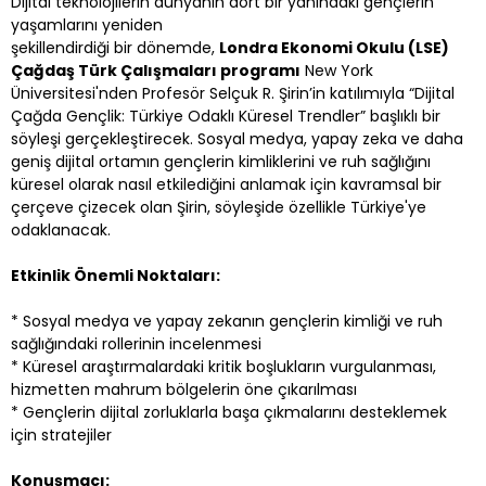
Dijital teknolojilerin dünyanın dört bir yanındaki gençlerin 
yaşamlarını yeniden

şekillendirdiği bir dönemde, 
Londra Ekonomi Okulu (LSE) 
Çağdaş Türk Çalışmaları programı
New York 
Üniversitesi'nden Profesör Selçuk R. Şirin’in katılımıyla 
“Dijital 
Çağda Gençlik: Türkiye Odaklı Küresel Trendler” başlıklı bir 
söyleşi gerçekleştirecek.
 Sosyal medya, yapay zeka ve daha 
geniş dijital ortamın gençlerin kimliklerini ve ruh sağlığını 
küresel olarak nasıl etkilediğini anlamak için kavramsal bir 
çerçeve çizecek olan Şirin, söyleşide özellikle Türkiye'ye 
odaklanacak.
Etkinlik Önemli Noktaları:
* Sosyal medya ve yapay zekanın gençlerin kimliği ve ruh 
sağlığındaki rollerinin incelenmesi
* Küresel araştırmalardaki kritik boşlukların vurgulanması, 
hizmetten mahrum bölgelerin öne çıkarılması
* Gençlerin dijital zorluklarla başa çıkmalarını desteklemek 
için stratejiler
Konuşmacı: