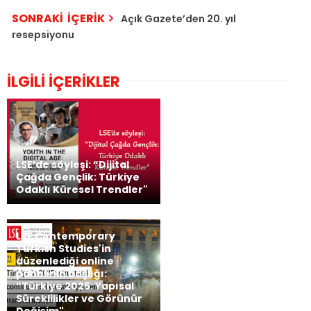
SONRAKİ İÇERİK
Açık Gazete’den 20. yıl
resepsiyonu
İLGİLİ İÇERİKLER
LSE’de söyleşi: “Dijital
Çağda Gençlik: Türkiye
Odaklı Küresel Trendler"
LSE Contemporary
Turkish Studies'in
düzenlediği online
panelinin başlığı:
“Türkiye 2025: Yapısal
Süreklilikler ve Görünür
Değişim"