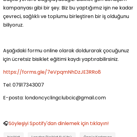
kampanyası gibi bir şey. Biz bu yaptığımız işin ne kadar
çevreci, sağlıklı ve toplumu birleştiren bir iş olduğunu
biliyoruz.
Aşağıdaki formu online olarak doldurarak çocuğunuz
için ücretsiz bisiklet eğitimi kaydı yaptırabilirsiniz.
https://forms.gle/7eVpqmNhDzJE3RRo8
Tel:
07917343007
E-posta: londoncyclingclubcic@gmail.com
🎧
Söyleşiyi Spotify'dan dinlemek için tıklayın!