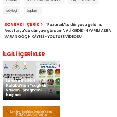
bisiklet
Londra Bisiklet Kulübü
Özgür Korkmaz
söyleşi
toplum
SONRAKİ İÇERİK
“Pazarcık'ta dünyaya geldim,
Avusturya'da dünyayı gördüm", ALİ GEDİK'İN YARIM ASRA
VARAN GÖÇ HİKÂYESİ - YOUTUBE VİDEOSU
İLGİLİ İÇERİKLER
Londra Bisiklet
Kulübü’nün “sağlıklı
yaşam” programı
başladı