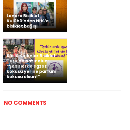
Londra Bisiklet
Kulübü’nden NHS’e
bisiklet bağışı
Süslü Kadınlar Bisiklet
Turu’na hazır olun:
“Şehirlerde egzoz
kokusu yerine parfüm
kokusu olsun!”
NO COMMENTS