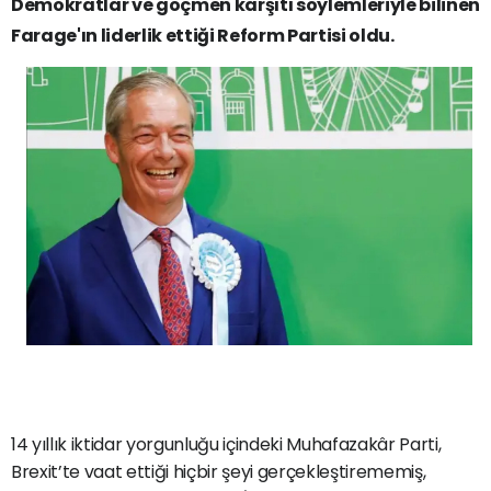
Demokratlar ve göçmen karşıtı söylemleriyle bilinen
Farage'ın liderlik ettiği Reform Partisi oldu.
14 yıllık iktidar yorgunluğu içindeki Muhafazakâr Parti,
Brexit’te vaat ettiği hiçbir şeyi gerçekleştirememiş,