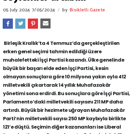
05 July 2024
7/05/2024
by
Bisikletli Gazete
/
Birleşik Krallık’ta 4 Temmuz’da gerçekleştirilen
erken genel seçimi tahmin edildiği üzere
muhalefetteki İşçi Partisi kazandı. Ülke genelinde
büyük bir başarı elde eden İşçi Partisi, kesin
olmayan sonuçlara göre 10 milyona yakın oyla 412
milletvekili çıkartarak 14 yıllık Muhafazakâr
yönetimi sona erdirdi. Bu sonuçlara göre İşçi Partisi,
Parlamento’daki milletvekili sayısını 211 MP daha
artırdı. Büyük bir hezimete uğrayan Muhafazakâr
Parti’nin milletvekili sayısı 250 MP kaybıyla birlikte
121’e düştü. Seçimin diğer kazananları ise Liberal