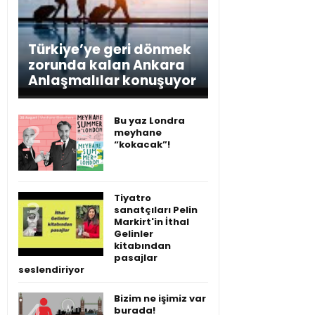
Türkiye’ye geri dönmek
zorunda kalan Ankara
Anlaşmalılar konuşuyor
Bu yaz Londra
meyhane
“kokacak”!
Tiyatro
sanatçıları Pelin
Markirt'in İthal
Gelinler
kitabından
pasajlar
seslendiriyor
Bizim ne işimiz var
burada!