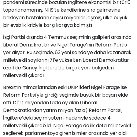
pandemi sürecinde bozulan İngiltere ekonomisi bir türlü
toparlanamamış, NHS’te kendilerine sıra gelmesine
bekleyen hastaların sayısı milyonları aşmış, ülke büyük
bir evsizlik kriziyle karşı karşıya kalmıştı.
İşçi Partisi dışında 4 Temmuz seçiminin galipleri arasında
Liberal Demokratlar ve Nigel Farage’nin Reform Partisi
yer alıyor. Bu seçimde, 63 yeni sandalye daha kazanarak
milletvekili sayılarını 71’e yükselten Liberal Demokratlar
özellikle Güney İngiltere’de birçok yeni bölgeden
milletvekili çıkardı.
Brexit’in mimarlarından eski UKIP lideri Nigel Farage ise
Reform Partisi’yle girdiği seçimde büyük bir başarı elde
etti. Dört milyondan fazla oy alan (Liberal
Demokratlardan yarım milyon fazla) Reform Partisi,
İngiltere’deki seçim sistemi nedeniyle sadece 4
milletvekili çıkarabildi. Nigel Farage da ilk defa milletvekili
seçilerek parlamentoya giren isimler arasında yer aldı.