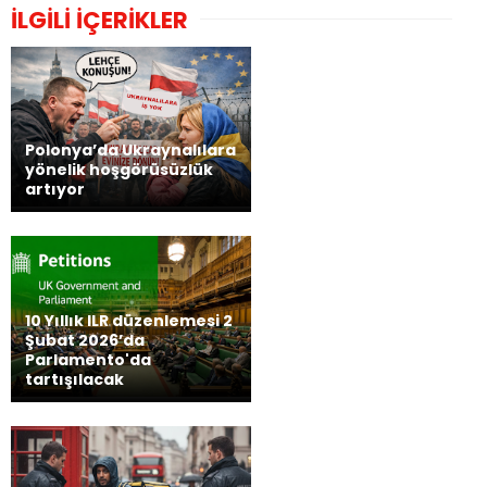
İLGİLİ İÇERİKLER
Polonya’da Ukraynalılara
yönelik hoşgörüsüzlük
artıyor
10 Yıllık ILR düzenlemesi 2
Şubat 2026’da
Parlamento'da
tartışılacak