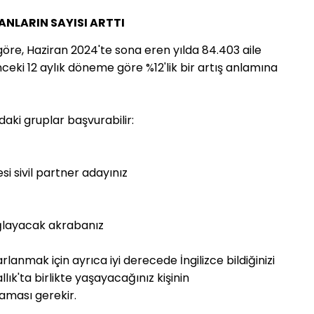
ANLARIN SAYISI ARTTI
e göre, Haziran 2024'te sona eren yılda 84.403 aile 
 önceki 12 aylık döneme göre %12'lik bir artış anlamına 
daki gruplar başvurabilir: 
esi sivil partner adayınız
ağlayacak akrabanız
arlanmak için ayrıca i
yi derecede İngilizce bildiğinizi 
lık'ta birlikte yaşayacağınız kişinin

laması gerekir.