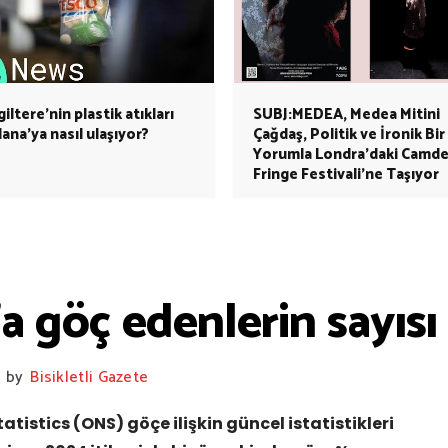
giltere'nin plastik atıkları
SUBJ:MEDEA, Medea Mitini
ana'ya nasıl ulaşıyor?
Çağdaş, Politik ve İronik Bir
Yorumla Londra’daki Camd
Fringe Festivali’ne Taşıyor
k'a göç edenlerin sayıs
by
Bisikletli Gazete
tatistics
(ONS) göçe ilişkin güncel istatistikleri