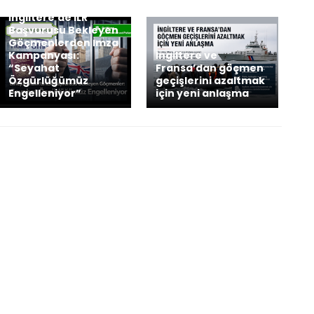
İngiltere’de ILR
Başvurusu Bekleyen
Göçmenlerden İmza
Kampanyası:
İngiltere ve
“Seyahat
Fransa’dan göçmen
Özgürlüğümüz
geçişlerini azaltmak
Engelleniyor”
için yeni anlaşma