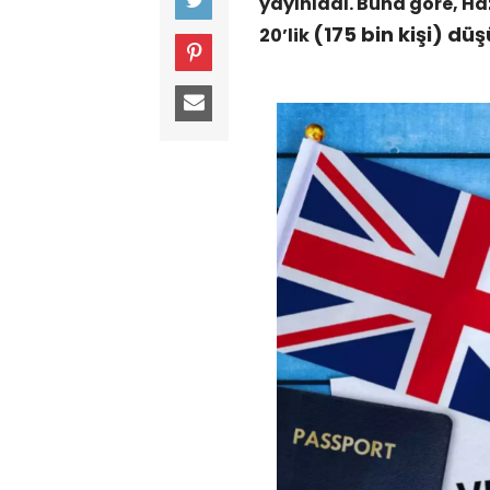
yayınladı. Buna göre, Haz
(175 bin kişi)
düşü
20’lik