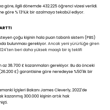
na göre, ilgili dönemde 432.225 öğrenci vizesi verildi.
e göre % 13’lük bir azalmaya tekabül ediyor. 
 ARTTI
 isteyen çoğu kişinin hala puan tabanlı sistem (PBS)
unda bulunması gerekiyor.
Ancak yeni yürürlüğe giren
024'ten beri daha yüksek maaşlı bir iş teklifi
 en az 38.700 £ kazanmaları gerekiyor. Bu da önceki
r (26.200 £) garantisine göre neredeyse %50'lik bir
amanki İçişleri Bakanı James Cleverly, 2022'de 
ak kazanmış 300.000 kişinin artık hak 
şti. 