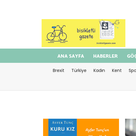
ANA SAYFA
HABERLER
GÖÇ
Brexit
Türkiye
Kadın
Kent
Spo
<="timeago" datetime=2026-08-
<="t
06T13:04:40>Ağustos 06, 2026
04T1