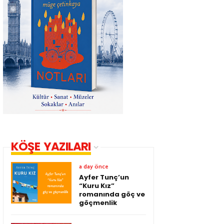
KÖŞE YAZILARI
a day önce
Ayfer Tunç’un
“Kuru Kız”
romanında göç ve
göçmenlik