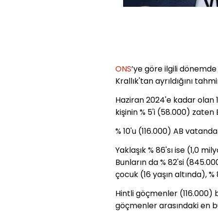
ONS
’ye göre ilgili dönemde 
Krallık'tan ayrıldığını tahmin
Haziran 2024'e kadar olan 1
kişinin % 5'i (58.000) zate
% 10'u (116.000) AB vatanda
Yaklaşık % 86'sı ise (1,0 m
Bunların da % 82'si (845.00
çocuk (16 yaşın altında)
, %
Hintli göçmenler (116.000) 
göçmenler arasındaki en b