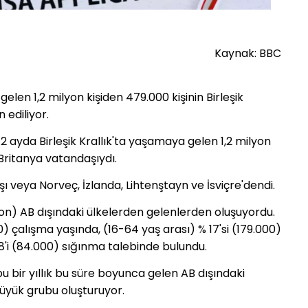
Kaynak: BBC
gelen 1,2 milyon kişiden 479.000 kişinin Birleşik 
 ediliyor. 
2 ayda Birleşik Krallık'ta yaşamaya gelen 1,2 milyon 
n Britanya vatandaşıydı
.
şı veya Norveç, İzlanda, Lihtenştayn ve İsviçre'dendi.
ilyon) AB dışındaki ülkelerden gelenlerden oluşuyordu.
0) çalışma yaşında, (16-64 yaş arası)
% 17'si (179.000)
 8'i (84.000) sığınma talebinde bulundu
.
bu bir yıllık bu süre boyunca gelen AB dışındaki
üyük grubu oluşturuyor.