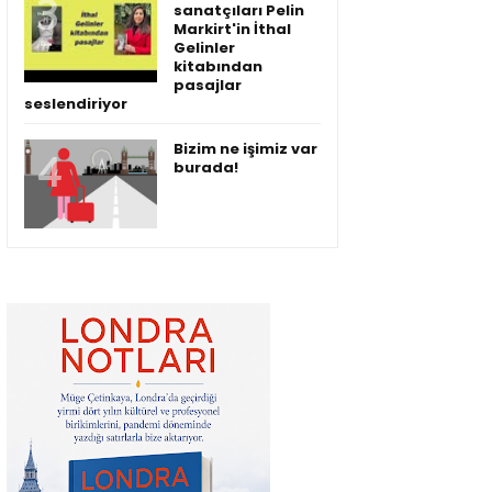
sanatçıları Pelin
Markirt'in İthal
Gelinler
kitabından
pasajlar
seslendiriyor
Bizim ne işimiz var
burada!