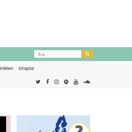
nlikleri
Kitaplar
-
<="timeago" datetime=2026-08-
03T17:51:41>Ağustos 03, 2026