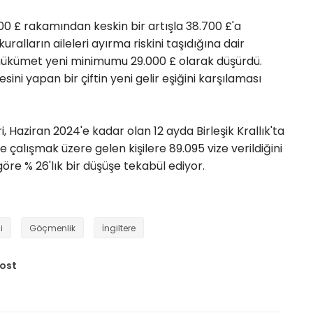
00 £ rakamından keskin bir artışla 38.700 £'a 
ralların aileleri ayırma riskini taşıdığına dair
 hükümet yeni minimumu 29.000 £ olarak düşürdü.
sini yapan bir çiftin yeni gelir eşiğini karşılaması
eri, Haziran 2024'e kadar olan 12 ayda Birleşik Krallık'ta 
 çalışmak üzere gelen kişilere 89.095 vize verildiğini 
öre % 26'lık bir düşüşe tekabül ediyor.
i
Göçmenlik
İngiltere
Post