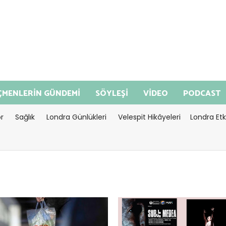
MENLERİN GÜNDEMİ
SÖYLEŞİ
VİDEO
PODCAST
r
Sağlık
Londra Günlükleri
Velespit Hikâyeleri
Londra Etki
imeago" datetime=2026-08-
<="timeago" datetime=2026-08
9:16:56>Ağustos 04, 2026
04T10:44:38>Ağustos 04, 2026