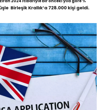
iran 2024 itibariyle bir önceki yıla göre %
şle Birleşik Krallık’a 728.000 kişi geldi.