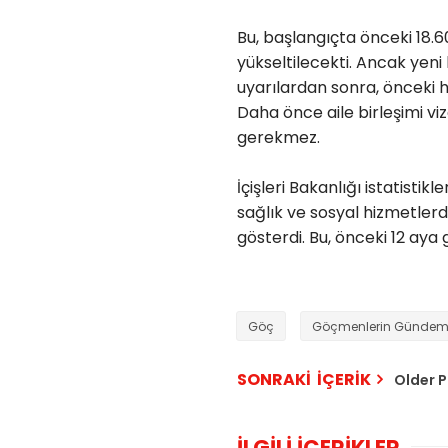
Bu, başlangıçta önceki 18.6
yükseltilecekti.
Ancak yeni ku
uyarılardan sonra, önceki
Daha önce aile birleşimi vize
gerekmez.
İçişleri Bakanlığı istatistikl
sağlık ve sosyal hizmetlerde
gösterdi.
Bu, önceki 12 aya g
Göç
Göçmenlerin Gündem
SONRAKİ İÇERİK
Older 
İLGİLİ İÇERİKLER