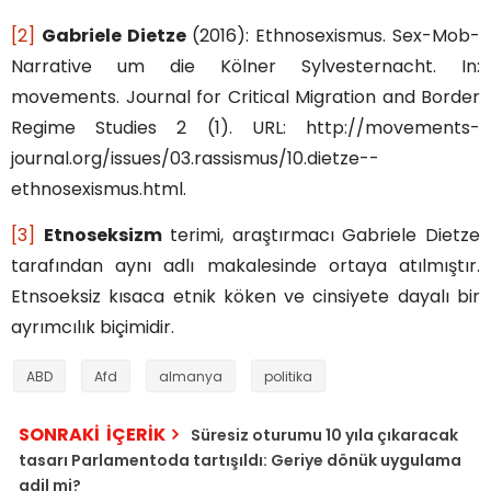
[2]
Gabriele Dietze
(2016): Ethnosexismus. Sex-Mob-
Narrative um die Kölner Sylvesternacht. In:
movements. Journal for Critical Migration and Border
Regime Studies 2 (1). URL: http://movements-
journal.org/issues/03.rassismus/10.dietze--
ethnosexismus.html.
[3]
Etnoseksizm
terimi, araştırmacı Gabriele Dietze
tarafından aynı adlı makalesinde ortaya atılmıştır.
Etnsoeksiz kısaca etnik köken ve cinsiyete dayalı bir
ayrımcılık biçimidir.
ABD
Afd
almanya
politika
SONRAKİ İÇERİK
Süresiz oturumu 10 yıla çıkaracak
tasarı Parlamentoda tartışıldı: Geriye dönük uygulama
adil mi?