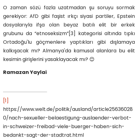
O zaman sözü fazla uzatmadan şu soruyu sormak
gerekiyor: AfD gibi faşist ırkçı siyasi partiler, Epstein
dosyalarıyla ifşa olan beyaz batılı elit bir erkek
grubunu da “etnoseksizm”[3] kategorisi altında tıpkı
Ortadoğu'lu göçmenlere yaptıkları gibi dışlamaya
kalkışacak mı? Almanya'da kamusal alanlara bu elit
kesimin girişlerini yasaklayacak mı?
😊
Ramazan Yaylai
[1]
https://www.welt.de/politik/ausland/article25636028
0/nach-sexueller-belaestigung-auslaender-verbot-
in-schweizer-freibad-viele-buerger-haben-sich-
bedankt-sagt-der-stadtrat.html