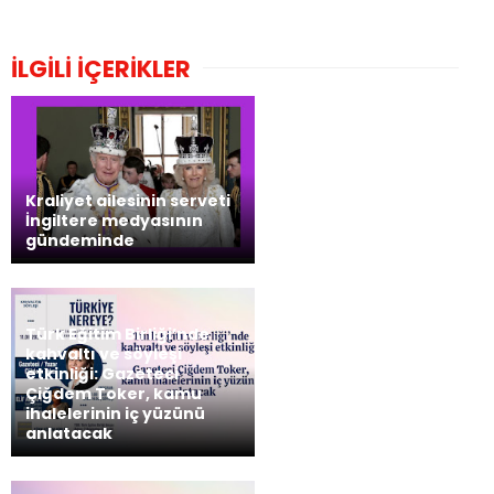
İLGİLİ İÇERİKLER
Kraliyet ailesinin serveti
İngiltere medyasının
gündeminde
Türk Eğitim Birliği’nde
kahvaltı ve söyleşi
etkinliği: Gazeteci
Çiğdem Toker, kamu
ihalelerinin iç yüzünü
anlatacak