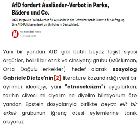
Yani bir yandan AfD gibi batılı beyaz faşist siyasi
örgütler, belirli bir etnik ve cinsiyetçi grubu (Müslüman,
Orta Doğulu erkekler) hedef alarak
sosyolog
Gabriele Dietze'nin
[2]
literatüre kazandırdığı yeni bir
ayrımcı ideolojiyi, yani
"etnoseksizm"i
uygularken;
tarihin cilvesi mi diyelim ne diyelim bilmiyorum öte
yandan Epstein dosyalarıyla birlikte
beyaz elit bir
erk
e
k
grubunun iğrenç ötesi eylemlerine tanık
oluyoruz.