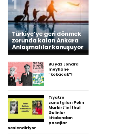
Türkiye’ye geri dönmek
zorunda kalan Ankara
Anlaşmalılar konuşuyor
Bu yaz Londra
meyhane
“kokacak”!
Tiyatro
sanatçıları Pelin
Markirt'in İthal
Gelinler
kitabından
pasajlar
seslendiriyor