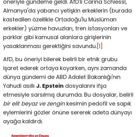
öneriyle gündeme geldi. AfD'li Carina Schiessl,
Almanya'da yabancı yetişkin erkeklerin (burada
kastedilen özellikle Ortadoğu'lu Müslüman
erkekler) yüzme havuzları, tren istasyonları ve
parklar gibi kamusal alanlara girişlerinin
yasaklanması gerektiğini savundu.
[1]
AfD, bu öneriyi bilerek belirli bir etnik grubu
işaret ederek ortaya koyarken, aynı zamanda
dünya gündemi de ABD Adalet Bakanlığı'nın
Yahudi asıllı
J. Epstein
dosyalarını ifşa
etmesiyle sarsılmış durumda. Bu dosyalar, belirli
bir elit beyaz ve zengin
kesimin pedofil ve sapık
eylemlerini gözler önüne sererek adeta dünyayı
ayağa kaldırdı.