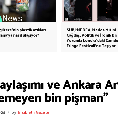
giltere'nin plastik atıkları
SUBJ:MEDEA, Medea Mitini
ana'ya nasıl ulaşıyor?
Çağdaş, Politik ve İronik Bir
Yorumla Londra’daki Camd
Fringe Festivali’ne Taşıyor
aylaşımı ve Ankara An
lemeyen bin pişman"
024
by
Bisikletli Gazete
/