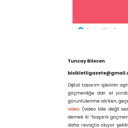
Tuncay Bilecen
bisikletligazete@gmail
Dijital tasarım işlerinin aş
göçmenliğe dair el yord
görüntülenme alırken, geçen
video
(video bile değil ses
demek ki “başarılı göçmen
daha revaçta oluyor şekli