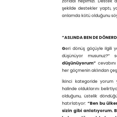
zorladı hepimizi. Destek
şekilde destekler yaptı, 
anlamda kötü olduğunu söy
“ASLINDA BEN DE DÖNER
G
eri dönüş göçüyle ilgili
düşünüyor musunuz?” 
düşünüyorum”
cevabını 
her göçmenin aklından çeşit
İkinci kategoride yorum 
halinde olduklarını belirti
olduğunu, üstelik döndüğ
hatırlatıyor:
“Ben bu ülke
sizin gibi anlatıyorum. 