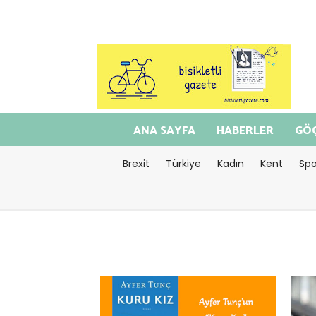
ANA SAYFA
HABERLER
GÖÇ
Brexit
Türkiye
Kadın
Kent
Spo
<="timeago" datetime=2026-08-
<="t
06T13:04:40>Ağustos 06, 2026
04T1