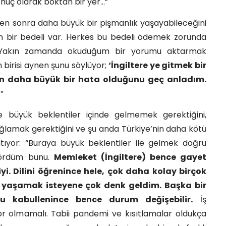
nuç olarak boktan bir yer…”
kten sonra daha büyük bir pişmanlık yaşayabileceğini
n bir bedeli var. Herkes bu bedeli ödemek zorunda
. Yakın zamanda okuduğum bir yorumu aktarmak
 birisi aynen şunu söylüyor;
‘İngiltere ye gitmek bir
n daha büyük bir hata olduğunu geç anladım.
”
’ye büyük beklentiler içinde gelmemek gerektiğini,
ğlamak gerektiğini ve şu anda Türkiye’nin daha kötü
tıyor: “Buraya büyük beklentiler ile gelmek doğru
gördüm bunu.
Memleket (İngiltere) bence gayet
yi. Dilini öğrenince hele, çok daha kolay birçok
a yaşamak isteyene çok denk geldim. Başka bir
u kabullenince bence durum değişebilir.
İş
r olmamalı. Tabii pandemi ve kısıtlamalar oldukça