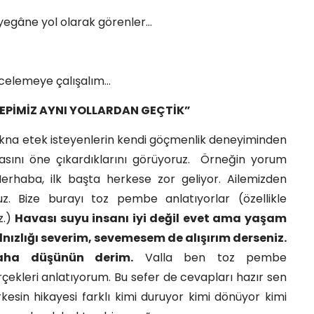
 yegâne yol olarak görenler…
incelemeye çalışalım…
 HEPİMİZ AYNI YOLLARDAN GEÇTİK”
 ikna etek isteyenlerin kendi göçmenlik deneyiminden
ını öne çıkardıklarını görüyoruz.
Örneğin yorum
Merhaba, ilk başta herkese zor geliyor. Ailemizden
ruz. Bize burayı toz pembe anlatıyorlar (özellikle
z.)
Havası suyu insanı iyi değil evet ama yaşam
Yalnızlığı severim, sevemesem de alışırım derseniz.
aha düşünün derim.
Valla ben toz pembe
ekleri anlatıyorum. Bu sefer de cevapları hazır sen
esin hikayesi farklı kimi duruyor kimi dönüyor kimi