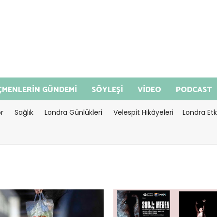
MENLERİN GÜNDEMİ
SÖYLEŞİ
VİDEO
PODCAST
r
Sağlık
Londra Günlükleri
Velespit Hikâyeleri
Londra Etki
imeago" datetime=2026-08-
<="timeago" datetime=2026-08
9:16:56>Ağustos 04, 2026
04T10:44:38>Ağustos 04, 2026