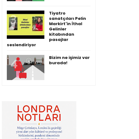
Tiyatro
sanatçıları Pelin
Markirt'in İthal
Gelinler
kitabından
pasajlar
seslendiriyor
Bizim ne işimiz var
burada!