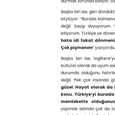
durmak zorunda kalıyor. So
Başka biri ise, geri döndü
söylüyor: “Burada kalmanı
değil. Saygı duyuyorum
istiyorum. Türkiye ye dönen
hata idi fakat dönmeni
Çok pişmanım’
yazıyordu.
Başka biri ise, İngiltere
kültürel olarak da uyum sa
durumda olduğunu hatırla
değil. Pek çok insanda 
güzel. Hayat olarak da i
konu. Türkiye’yi burad
memlekette olduğunuz
yapmak aslında çok da zo