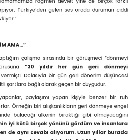
 alamamamıza rağmen devlet yine de birçok farklı
yapıyor. Türkiye’den gelen ses orada durumun ciddi
lüyor.”
DİM AMA…”
 yaptığım çalışma sırasında bir görüşmeci “dönmeyi
sorusuna
“30 yıldır her gün geri dönmeyi
vermişti. Dolasıyla bir gün geri dönerim düşüncesi
li şartlara bağlı olarak geçen bir duygudur.
yapanlar, paylaşımı yapan kişiyle benzer bir ruh
yorlar. Örneğin biri alışkanlıkların geri dönmeye engel
ünde bulacağı ülkenin bıraktığı gibi olmayacağını
nin iyi kötü birçok yönünü gördüm ve insanlara
Ben de aynı cevabı alıyorum. Uzun yıllar burada