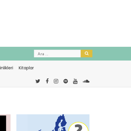
nlikleri
Kitaplar
-
<="timeago" datetime=2026-08-
03T17:51:41>Ağustos 03, 2026