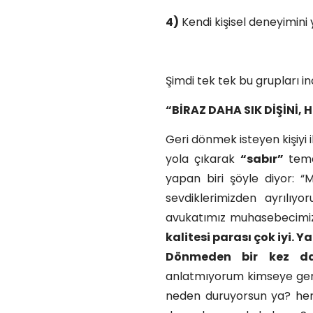
4)
Kendi kişisel deneyimini
Şimdi tek tek bu grupları 
“BİRAZ DAHA SIK DİŞİNİ,
Geri dönmek isteyen kişiyi
yola çıkarak
“sabır”
temas
yapan biri şöyle diyor: “
sevdiklerimizden ayrılıyo
avukatımız muhasebecimi
kalitesi parası çok iyi. 
Dönmeden bir kez d
anlatmıyorum kimseye gerç
neden duruyorsun ya? herk