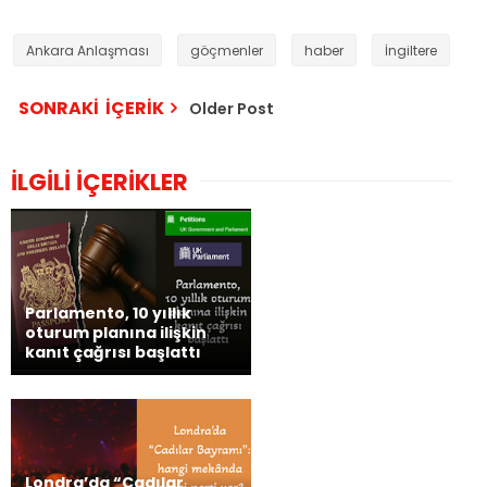
Ankara Anlaşması
göçmenler
haber
İngiltere
SONRAKİ İÇERİK
Older Post
İLGİLİ İÇERİKLER
Parlamento, 10 yıllık
oturum planına ilişkin
kanıt çağrısı başlattı
Londra’da “Cadılar