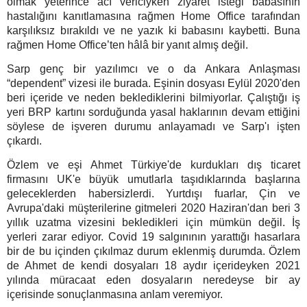
olmak yeterince acı vericiyken ziyaret isteği babasının
hastalığını kanıtlamasına rağmen Home Office tarafından
karşılıksız bırakıldı ve ne yazık ki babasını kaybetti. Buna
rağmen Home Office’ten hâlâ bir yanıt almış değil.
Sarp genç bir yazılımcı ve o da Ankara Anlaşması
“dependent” vizesi ile burada. Eşinin dosyası Eylül 2020'den
beri içeride ve neden beklediklerini bilmiyorlar. Çalıştığı iş
yeri BRP kartını sorduğunda yasal haklarının devam ettiğini
söylese de işveren durumu anlayamadı ve Sarp'ı işten
çıkardı.
Özlem ve eşi Ahmet Türkiye'de kurdukları dış ticaret
firmasını UK'e büyük umutlarla taşıdıklarında başlarına
geleceklerden habersizlerdi. Yurtdışı fuarlar, Çin ve
Avrupa'daki müşterilerine gitmeleri 2020 Haziran'dan beri 3
yıllık uzatma vizesini bekledikleri için mümkün değil. İş
yerleri zarar ediyor. Covid 19 salgınının yarattığı hasarlara
bir de bu içinden çıkılmaz durum eklenmiş durumda. Özlem
de Ahmet de kendi dosyaları 18 aydır içerideyken 2021
yılında müracaat eden dosyaların neredeyse bir ay
içerisinde sonuçlanmasına anlam veremiyor.