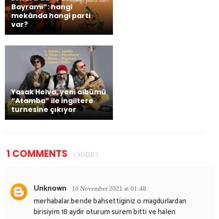
Bayramı”: hangi
mekânda hangi parti
var?
Yasak Helva, yeni albümü
“Atamba” ile İngiltere
turnesine çıkıyor
1 COMMENTS
( HIDE )
Unknown
10 November 2021 at 01:48
merhabalar.bende bahsettiginiz o.magdurlardan
birisiyim 18 aydir oturum surem bitti ve halen