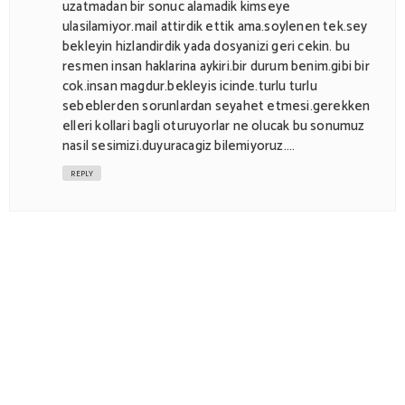
uzatmadan bir sonuc alamadik kimseye
ulasilamiyor.mail attirdik ettik ama.soylenen tek.sey
bekleyin hizlandirdik yada dosyanizi geri cekin. bu
resmen insan haklarina aykiri.bir durum benim.gibi bir
cok.insan magdur.bekleyis icinde.turlu turlu
sebeblerden sorunlardan seyahet etmesi.gerekken
elleri kollari bagli oturuyorlar ne olucak bu sonumuz
nasil sesimizi.duyuracagiz bilemiyoruz....
REPLY