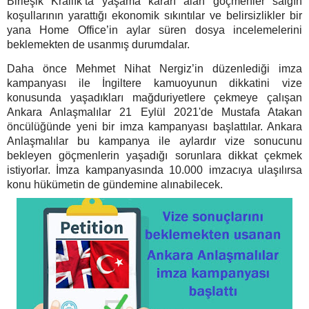
Birleşik Krallık’ta yaşama kararı alan göçmenler salgın
koşullarının yarattığı ekonomik sıkıntılar ve belirsizlikler bir
yana Home Office’in aylar süren dosya incelemelerini
beklemekten de usanmış durumdalar.
Daha önce Mehmet Nihat Nergiz’in düzenlediği imza
kampanyası ile İngiltere kamuoyunun dikkatini vize
konusunda yaşadıkları mağduriyetlere çekmeye çalışan
Ankara Anlaşmalılar 21 Eylül 2021'de Mustafa Atakan
öncülüğünde yeni bir imza kampanyası başlattılar. Ankara
Anlaşmalılar bu kampanya ile aylardır vize sonucunu
bekleyen göçmenlerin yaşadığı sorunlara dikkat çekmek
istiyorlar. İmza kampanyasında 10.000 imzacıya ulaşılırsa
konu hükümetin de gündemine alınabilecek.