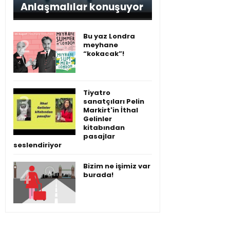
Anlaşmalılar konuşuyor
Bu yaz Londra
meyhane
“kokacak”!
Tiyatro
sanatçıları Pelin
Markirt'in İthal
Gelinler
kitabından
pasajlar
seslendiriyor
Bizim ne işimiz var
burada!