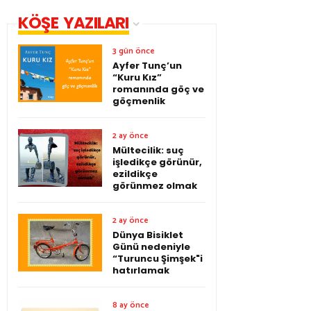
KÖŞE YAZILARI
3 gün önce
Ayfer Tunç’un
“Kuru Kız”
romanında göç ve
göçmenlik
2 ay önce
Mültecilik: suç
işledikçe görünür,
ezildikçe
görünmez olmak
2 ay önce
Dünya Bisiklet
Günü nedeniyle
“Turuncu Şimşek"i
hatırlamak
8 ay önce