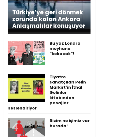
Türkiye’ye geri dönmek
zorunda kalan Ankara
Anlaşmalılar konuşuyor
Bu yaz Londra
meyhane
“kokacak”!
Tiyatro
sanatçıları Pelin
Markirt'in İthal
Gelinler
kitabından
pasajlar
seslendiriyor
Bizim ne işimiz var
burada!