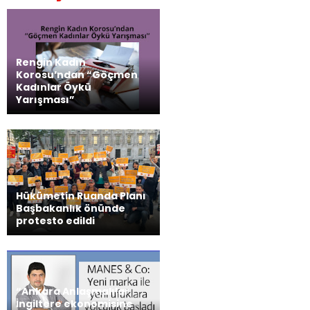
Rengin Kadın
Korosu’ndan “Göçmen
Kadınlar Öykü
Yarışması”
Hükümetin Ruanda Planı
Başbakanlık önünde
protesto edildi
“Ankara Anlaşmalılar
İngiltere ekonomisine