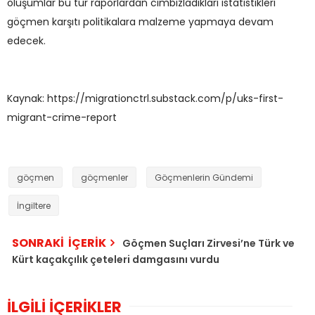
oluşumlar bu tür raporlardan cımbızladıkları istatistikleri
göçmen karşıtı politikalara malzeme yapmaya devam
edecek.
Kaynak:
https://migrationctrl.substack.com/p/uks-first-
migrant-crime-report
göçmen
göçmenler
Göçmenlerin Gündemi
İngiltere
SONRAKİ İÇERİK
Göçmen Suçları Zirvesi’ne Türk ve
Kürt kaçakçılık çeteleri damgasını vurdu
İLGİLİ İÇERİKLER