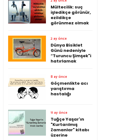
2 ay önce
Mültecilik: suç
işledikçe görünür,
ezildikçe
görünmez olmak
2 ay önce
Dünya Bisiklet
Günü nedeniyle
“Turuncu Şimşek"i
hatırlamak
8 ay önce
Göçmenlikte acı
yarıştırma
hastalığı
11 ay önce
Tuğçe Yaşar'ın
"Kurtarılmış
Zamanlar" kitabı
üzerine