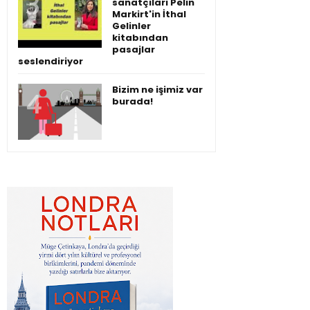
sanatçıları Pelin
Markirt'in İthal
Gelinler
kitabından
pasajlar
seslendiriyor
Bizim ne işimiz var
burada!