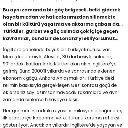
Bu aynı zamanda bir göç belgeseli, belki giderek
hayatımızdan ve hafızalarımızdan silinmekte
olan bir kültürü yaşatma ve aktarma çabası da…
Türküler, gurbet ve göç aslında çok iç içe geçen
kavramlar, buna bir de Londra’yı ekliyorsunuz…
İngiltere genelinde büyük bir Türkiyeli nüfusu var.
Maraş katliamıyla Aleviler, 80 darbesiyle solcular,
90’lardaki katliamlarla Kürtler akın akın İngiltere’ye
gelmiş. Buna 2000’li yıllarda ve sonrasında eklenen
ekonomik göçü, Ankara Anlaşmalıları, Türkiye’deki
rejimin baskısıyla gerçekleşen Gezi sonrası göçü de
eklerseniz sayı azımsanmayacak rakamlara ve aynı
zamanda binlerce hikâyeye ulaşır.
Her göçmenin korkulu rüyası asimilasyon olduğundan,
ilk etapta içe kapanma ve kültürünü koruma refleksi
gösteriliyor. Ancak on yıllardır İngiltere’de yaşayan ve