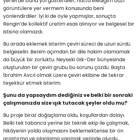
yerlerde bana yol gösterdiler, hatta elediğim bazı
görüntülere yer vermem konusunda beni
yönlendirdiler. İyi ki de öyle yapmışlar, sonuçta
Rengin’de kollektif üretim esas alınıyor ve belgesel bir
istisna olamazdı.
Bu arada eklemek isterim çeviri süreci de uzun sürdü
belgeselin. Benim açımdan bir dile hakim olamamak
da büyük bir zorluktu. Neyseki Gik-Der bünyesinde
oluşturulan bir çeviri grubu bu sorunu çözdü. Başta
İbrahim Avcıl olmak üzere çeviri ekibine de tekrar
teşekkür etmek isterim.
Şunu da yapsaydım dediğiniz ve belki bir sonraki
çalışmanızda size ışık tutacak şeyler oldu mu?
Bu proje biraz doğaçlama oldu, koşullardan dolayı.
Belki tek tabanca yerine bir teknik ekip ile çalışmak,
hikâyenin yolda oluşmasını beklemektense bir ön
araştırma ve planlama yapmak yerinde olurdu…