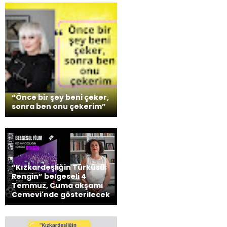
“Önce bir şey beni çeker,
sonra ben onu çekerim”
“Kızkardeşliğin Türküsü;
Rengin” belgeseli 4
Temmuz, Cuma akşamı
Cemevi'nde gösterilecek