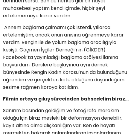
derinden sarstı. Ben de herkes gibi bir hayat
muhasebesi yaptım kendi içimde, hiçbir şeyi
ertelememeye karar verdim.
Annem bağlama çalmamı çok isterdi, yıllarca
ertelemiştim, ancak onun anısına öğrenmeye karar
verdim. Rengin ile de yolum bağlama aracılığıyla
kesişti. Göçmen İşçiler Derneği’nin (GİKDER)
Facebook’ta yayınladığı bağlama atölyesi ilanına
başvurdum. Derslere başlayınca aynı dernek
bünyesinde Rengin Kadın Korosu’nun da bulunduğunu
öğrendim ve gerçekten kötü olduğunu düşündüğüm
sesime rağmen koroya katıldım.
Filmin ortaya çıkış sürecinden bahsedelim biraz…
Sanırım basından geldiğim ve fotoğrafa merakım
olduğu için biraz mesleki bir deformasyon denebilir,
kayıt altına alma alışkanlığım var. Ben de hayatı
mercekten bakarak anlamlandıran insanlardanım.