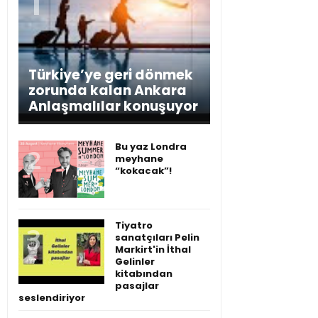
Türkiye’ye geri dönmek
zorunda kalan Ankara
Anlaşmalılar konuşuyor
Bu yaz Londra
meyhane
“kokacak”!
Tiyatro
sanatçıları Pelin
Markirt'in İthal
Gelinler
kitabından
pasajlar
seslendiriyor