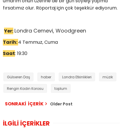
umarım onun üzerine de bir gün söyleşi yapma
fırsatımız olur. Röportaj için çok teşekkür ediyorum.
Londra Cemevi, Woodgreen
Yer:
Tarih:
4 Temmuz, Cuma
Saat
: 19:30
Gülseren Daş
haber
Londra Etkinlikleri
müzik
Rengin Kadın Korosu
toplum
SONRAKİ İÇERİK
Older Post
İLGİLİ İÇERİKLER