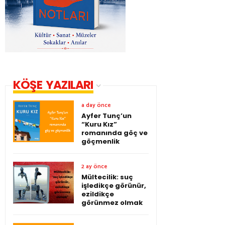
KÖŞE YAZILARI
a day önce
Ayfer Tunç’un
“Kuru Kız”
romanında göç ve
göçmenlik
2 ay önce
Mültecilik: suç
işledikçe görünür,
ezildikçe
görünmez olmak