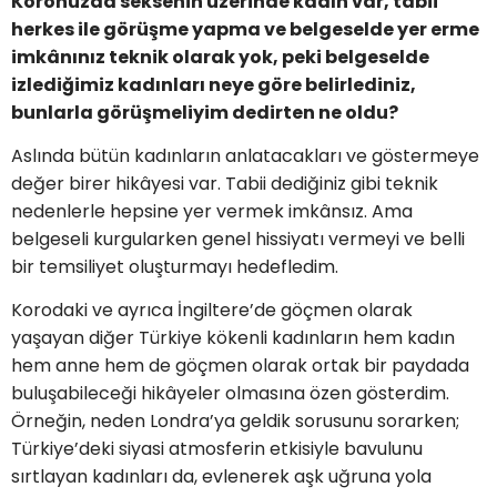
Koronuzda seksenin üzerinde kadın var, tabii
herkes ile görüşme yapma ve belgeselde yer erme
imkânınız teknik olarak yok, peki belgeselde
izlediğimiz kadınları neye göre belirlediniz,
bunlarla görüşmeliyim dedirten ne oldu?
Aslında bütün kadınların anlatacakları ve göstermeye
değer birer hikâyesi var. Tabii dediğiniz gibi teknik
nedenlerle hepsine yer vermek imkânsız. Ama
belgeseli kurgularken genel hissiyatı vermeyi ve belli
bir temsiliyet oluşturmayı hedefledim.
Korodaki ve ayrıca İngiltere’de göçmen olarak
yaşayan diğer Türkiye kökenli kadınların hem kadın
hem anne hem de göçmen olarak ortak bir paydada
buluşabileceği hikâyeler olmasına özen gösterdim.
Örneğin, neden Londra’ya geldik sorusunu sorarken;
Türkiye’deki siyasi atmosferin etkisiyle bavulunu
sırtlayan kadınları da, evlenerek aşk uğruna yola