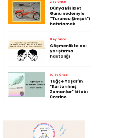
2 ay önce
Dünya Bisiklet
Günü nedeniyle
“Turuncu Şimşek"i
hatırlamak
8 ay önce
Göçmenlikte acı
yarıştırma
hastalığı
10 ay önce
Tuğçe Yaşar'ın
"Kurtarılmış
Zamanlar" kitabı
üzerine